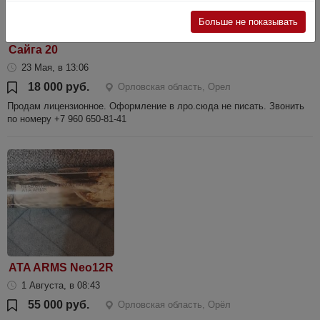
Больше не показывать
Сайга 20
23 Мая, в 13:06
18 000 руб.
Орловская область, Орел
Продам лицензионное. Оформление в лро.сюда не писать. Звонить
по номеру +7 960 650-81-41
ATA ARMS Neo12R
1 Августа, в 08:43
55 000 руб.
Орловская область, Орёл