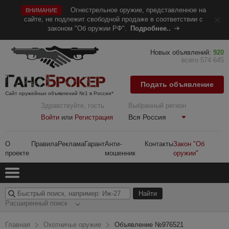
Огнестрельное оружие, представленное на
ВНИМАНИЕ
сайте, не подлежит свободной продаже в соответствии с
законом "Об оружии РФ".
Подробнее..
Новых объявлений:
920
всего 574 645
Подать объявление
Сайт оружейных объявлений №1 в России*
Здравствуйте, гость
Выбранный регион
Вся Россия
Войти
или
Регистрация
О
Правила
Реклама
Гарант
Анти-
Контакты
Закон "Об
проекте
мошенник
оружии"
Расширенный поиск
Главная
Охотничье оружие
Объявление №976521