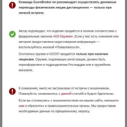
Команда GunsBroker не рекомендует осуществлять денежные
переводы физическим лицам дистанционно — только при
личной встрече.
Автор подтвердил, что изделие продаётся в полном соответствии с
федеральным законом
«Об Оружии»
. Если у вас есть сомнения или
автором предоставлена недостоверная информация —
воспользуйтесь кнопкой «Пожаловаться».
Sobatti Rover 870R
Охотничье оружие и ОООП продаётся
только при наличии
29 Мая, в 20:27
лицензии
. Оружие, подлежащее регистрации, должно быть
150 000 руб.
Орловская область, Орёл
переоформлено в подразделении Росгвардии или в оружейном
магазине.
Продам карабин Sobatti Rover 870R, 9.3*62., настрел около 30
выстрелов Комплек на фото за всё 150 т. р Только при наличии
лицензии на покупку Территориально Орловская обл Могу привезти в
Москву 895...
К сожалению, никто не застрахован от встречи с мошенником.
Пожалуйста, ознакомьтесь с
данной
статьёй и будьте бдительны.
Если вы столкнулись с мошенничеством на нашем сайте, напишите
нам
и обратитесь в правоохранительные органы. Мы предоставим
необходимые данные по официальному запросу.