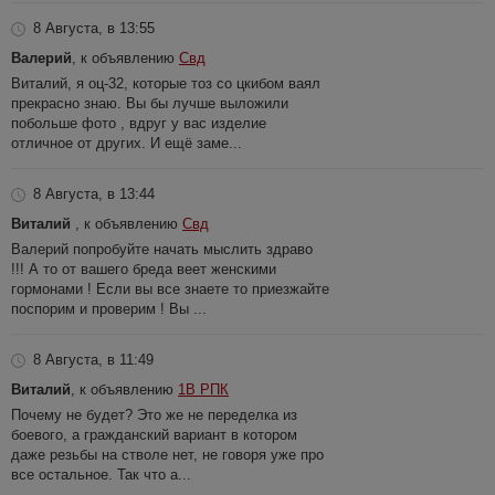
8 Августа, в 13:55
Валерий
, к объявлению
Свд
Виталий, я оц-32, которые тоз со цкибом ваял
прекрасно знаю. Вы бы лучше выложили
побольше фото , вдруг у вас изделие
отличное от других. И ещё заме...
8 Августа, в 13:44
Виталий
, к объявлению
Свд
Валерий попробуйте начать мыслить здраво
!!! А то от вашего бреда веет женскими
гормонами ! Если вы все знаете то приезжайте
поспорим и проверим ! Вы ...
8 Августа, в 11:49
Виталий
, к объявлению
1В РПК
Почему не будет? Это же не переделка из
боевого, а гражданский вариант в котором
даже резьбы на стволе нет, не говоря уже про
все остальное. Так что а...