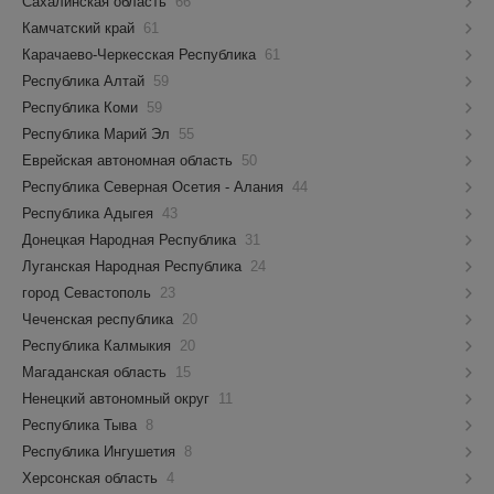
Сахалинская область
66
Камчатский край
61
Карачаево-Черкесская Республика
61
Республика Алтай
59
Республика Коми
59
Республика Марий Эл
55
Еврейская автономная область
50
Республика Северная Осетия - Алания
44
Республика Адыгея
43
Донецкая Народная Республика
31
Луганская Народная Республика
24
город Севастополь
23
Чеченская республика
20
Республика Калмыкия
20
Магаданская область
15
Ненецкий автономный округ
11
Республика Тыва
8
Республика Ингушетия
8
Херсонская область
4