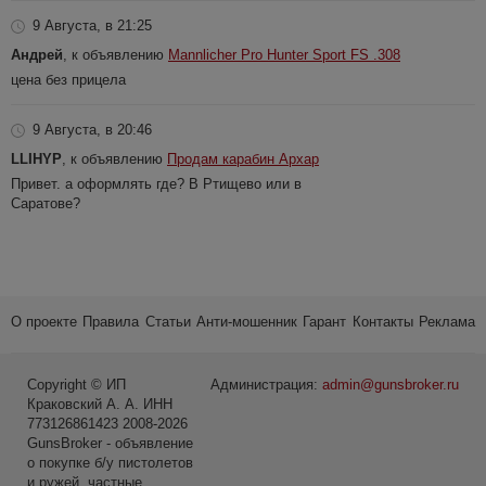
9 Августа, в 21:25
Андрей
, к объявлению
Mannlicher Pro Hunter Sport FS .308
цена без прицела
9 Августа, в 20:46
LLIHYP
, к объявлению
Продам карабин Архар
Привет. а оформлять где? В Ртищево или в
Саратове?
О проекте
Правила
Статьи
Анти-мошенник
Гарант
Контакты
Реклама
Copyright © ИП
Администрация:
admin@gunsbroker.ru
Краковский А. А. ИНН
773126861423 2008-2026
GunsBroker - объявление
о покупке б/у пистолетов
и ружей, частные