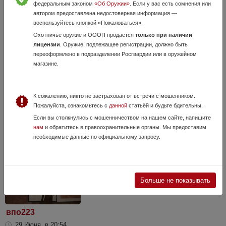
федеральным законом
«Об Оружии»
. Если у вас есть сомнения или
автором предоставлена недостоверная информация —
воспользуйтесь кнопкой «Пожаловаться».
Охотничье оружие и ОООП продаётся
только при наличии
Беретта ЕS 100
лицензии
. Оружие, подлежащее регистрации, должно быть
6 Августа, в 15:11
переоформлено в подразделении Росгвардии или в оружейном
магазине.
99 000 руб.
Волгоградская область, Михайловка
Мало стрелянное ружье, не более пары сотен , хотя данная
конструкция, где нет соприкоснавения скользящих частей с алюм-
К сожалению, никто не застрахован от встречи с мошенником.
сплавом по моему вечная, есть незначительные следы
Пожалуйста, ознакомьтесь с
данной
статьёй и будьте бдительны.
транспартировки и носки на охоте,...
Если вы столкнулись с мошенничеством на нашем сайте, напишите
нам
и обратитесь в правоохранительные органы. Мы предоставим
необходимые данные по официальному запросу.
Больше не показывать
впо223
29 Июня, в 20:54