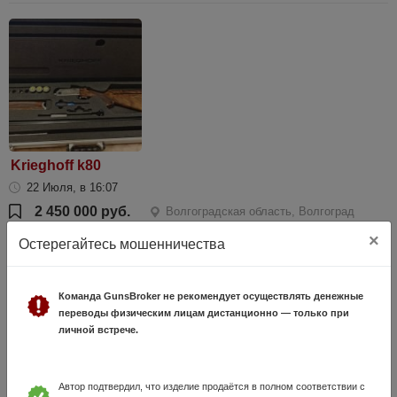
Krieghoff k80
22 Июля, в 16:07
2 450 000 руб.
Волгоградская область, Волгоград
Продам отличный вариант для стрелкового спорта, ружье
×
Остерегайтесь мошенничества
практически без настрела не больше 1.5 тысячи выстрелов, стволы
760,сохранились документы о покупке с магазина.причина продажи
не востребованно
Команда GunsBroker не рекомендует осуществлять денежные
переводы физическим лицам дистанционно — только при
личной встрече.
Автор подтвердил, что изделие продаётся в полном соответствии с