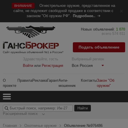
Огнестрельное оружие, представленное на
ВНИМАНИЕ
сайте, не подлежит свободной продаже в соответствии с
законом "Об оружии РФ".
Подробнее..
Новых объявлений:
1 070
всего 574 811
Подать объявление
Сайт оружейных объявлений №1 в России*
Здравствуйте, гость
Выбранный регион
Вся Россия
Войти
или
Регистрация
О
Правила
Реклама
Гарант
Анти-
Контакты
Закон "Об
проекте
мошенник
оружии"
Расширенный поиск
Главная
Охотничье оружие
Объявление №976486