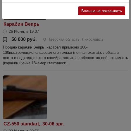
Больше не показывать
Карабин Вепрь
26 Июля, в 19:07
50 000 руб.
Тверская область, Лихославль
Продаю карабин Вепрь ,настрел примерно 100-
130выстрелов,использовал его только (ночная охота),с лобаза и
охота с подхода,с этого калибра ложиться абсолютно всё, стоимость
(карабин+банка 18камер+тактическ...
CZ-550 standart, .30-06 spr.