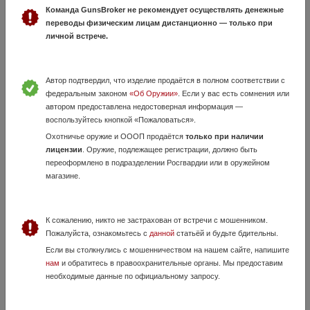
Команда GunsBroker не рекомендует осуществлять денежные
переводы физическим лицам дистанционно — только при
личной встрече.
Автор подтвердил, что изделие продаётся в полном соответствии с
федеральным законом
«Об Оружии»
. Если у вас есть сомнения или
автором предоставлена недостоверная информация —
воспользуйтесь кнопкой «Пожаловаться».
Охотничье оружие и ОООП продаётся
только при наличии
МР-155 12/76
лицензии
. Оружие, подлежащее регистрации, должно быть
4 Августа, в 18:30
переоформлено в подразделении Росгвардии или в оружейном
магазине.
50 000 руб.
Тверская область, Тверь
МР-155 12/76 ствол 710. Облита "Тайгой" с запеканием, номера перед
покраской заклеивались. Не высит, стреляешь хоть с открытой, хоть
К сожалению, никто не застрахован от встречи с мошенником.
с закрытой, хоть с какой планкой - стоит проставка, испр...
Пожалуйста, ознакомьтесь с
данной
статьёй и будьте бдительны.
Если вы столкнулись с мошенничеством на нашем сайте, напишите
нам
и обратитесь в правоохранительные органы. Мы предоставим
необходимые данные по официальному запросу.