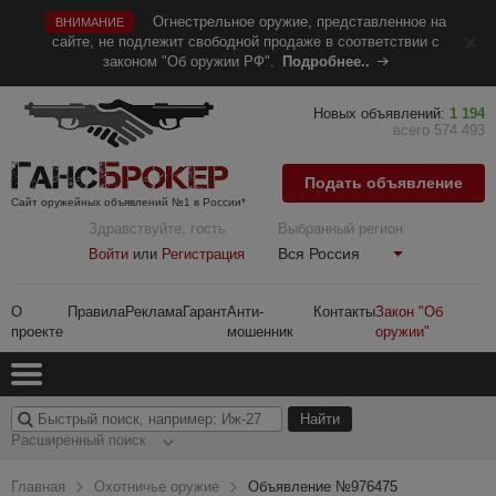
Огнестрельное оружие, представленное на
ВНИМАНИЕ
сайте, не подлежит свободной продаже в соответствии с
законом "Об оружии РФ".
Подробнее..
Новых объявлений:
1 194
всего 574 493
Подать объявление
Сайт оружейных объявлений №1 в России*
Здравствуйте, гость
Выбранный регион
Вся Россия
Войти
или
Регистрация
О
Правила
Реклама
Гарант
Анти-
Контакты
Закон "Об
проекте
мошенник
оружии"
Расширенный поиск
Главная
Охотничье оружие
Объявление №976475