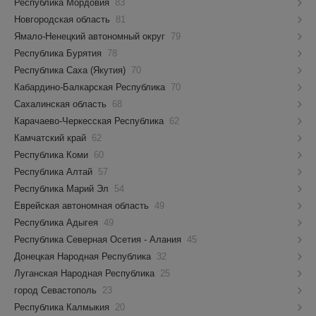
Республика Мордовия
83
Новгородская область
81
Ямало-Ненецкий автономный округ
79
Республика Бурятия
78
Республика Саха (Якутия)
70
Кабардино-Балкарская Республика
70
Сахалинская область
68
Карачаево-Черкесская Республика
62
Камчатский край
62
Республика Коми
60
Республика Алтай
57
Республика Марий Эл
54
Еврейская автономная область
49
Республика Адыгея
49
Республика Северная Осетия - Алания
45
Донецкая Народная Республика
32
Луганская Народная Республика
25
город Севастополь
23
Республика Калмыкия
20