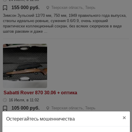
155 000 руб.
Тверская область, Тверь
Зимсон Зульский 12/70 мм, 750 мм, 1949 правильного года выпуска,
стволы идеально ровные, сужения 0.6/0.9, очень хороший
практически коллекционный сохран, без всяких сюрпризов в виде
шатов раковин и даже ...
Sabatti Rover 870 30.06 + оптика
16 Июля, в 11:02
105 000 руб.
Тверская область, Тверь
Продаю Карабин Sabatti ROVER 870 калибр 30.06 Springfild (7,62*63).
×
Остерегайтесь мошенничества
Я второй владелец, первым был охотник, поэтому настрел был
небольшим(около 150-160 выстрелов), но все по делу. Так же, в
связи с приме...