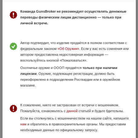
Ствол Blaser R93
4 Июля, в 16:43
Команда GunsBroker не рекомендует осуществлять денежные
250 000 руб.
Волгоградская область, г.Волгоград
переводы физическим лицам дистанционно — только при
личной встрече.
Продам ствол от Blaser R93 калл 243Win +личинка и магазин.
Автор подтвердил, что изделие продаётся в полном соответствии с
федеральным законом
«Об Оружии»
. Если у вас есть сомнения или
автором предоставлена недостоверная информация —
воспользуйтесь кнопкой «Пожаловаться».
Охотничье оружие и ОООП продаётся
только при наличии
лицензии
. Оружие, подлежащее регистрации, должно быть
переоформлено в подразделении Росгвардии или в оружейном
магазине.
Tr 3 gen 2
3 Августа, в 15:23
85 000 руб.
К сожалению, никто не застрахован от встречи с мошенником.
Волгоградская область, Волжский
Пожалуйста, ознакомьтесь с
данной
статьёй и будьте бдительны.
Продам полуавтоматический карабин на базе ак 15, так как калибр
Если вы столкнулись с мошенничеством на нашем сайте, напишите
7.62х39. Настрел до 100. Есть бороскоп, можно осмотреть ствол
нам
и обратитесь в правоохранительные органы. Мы предоставим
внутри. Остальные вопросы по телефону.
необходимые данные по официальному запросу.