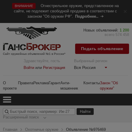
Огнестрельное оружие, представленное на
ВНИМАНИЕ
сайте, не подлежит свободной продаже в соответствии с
законом "Об оружии РФ".
Подробнее..
Новых объявлений:
1 200
всего 574 458
Подать объявление
Сайт оружейных объявлений №1 в России*
Здравствуйте, гость
Выбранный регион
Вся Россия
Войти
или
Регистрация
О
Правила
Реклама
Гарант
Анти-
Контакты
Закон "Об
проекте
мошенник
оружии"
Расширенный поиск
Главная
Охотничье оружие
Объявление №976469