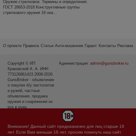
Оружие стрелковое. Термины и определения.
ГОСТ 28653-2018 Конструктивные группы
стрелкового оружия 18 неа...
О проекте
Правила
Статьи
Анти-мошенник
Гарант
Контакты
Реклама
Copyright © ИП
Администрация:
admin@gunsbroker.ru
Краковский А. А. ИНН
773126861423 2008-2026
GunsBroker - объявление
о покупке б/у пистолетов
и ружей, частные
объявления, продажа
оружия и снаряжения из
рук в руки.
* Первое место среди
сайтов в категории Охота
Внимание! Данный сайт предназначен для лиц старше 18
и рыбалка по данным
лет. Если Вам меньше 18 лет, просим покинуть наш сайт.
Яндекс.Радар за