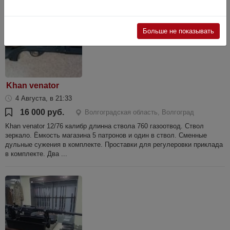
Больше не показывать
Khan venator
4 Августа, в 21:33
16 000 руб.
Волгоградская область, Волгоград
Khan venator 12/76 калибр длинна ствола 760 газоотвод. Ствол
зеркало. Ёмкость магазина 5 патронов и один в ствол. Сменные
дульные сужения в комплекте. Проставки для регулеровки приклада
в комплекте. Два ...