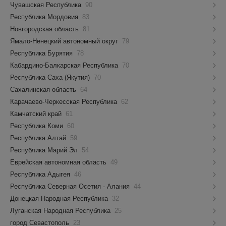
Чувашская Республика
90
Республика Мордовия
83
Новгородская область
81
Ямало-Ненецкий автономный округ
79
Республика Бурятия
78
Кабардино-Балкарская Республика
70
Республика Саха (Якутия)
70
Сахалинская область
64
Карачаево-Черкесская Республика
62
Камчатский край
61
Республика Коми
60
Республика Алтай
59
Республика Марий Эл
54
Еврейская автономная область
49
Республика Адыгея
46
Республика Северная Осетия - Алания
44
Донецкая Народная Республика
32
Луганская Народная Республика
25
город Севастополь
23