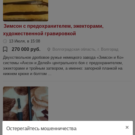
Зимсон с предохранителем, эжекторами,
художественной гравировкой
13 Июля, в 15:08
270 000 руб.
Волгоградская область, г. Волгорад
Двухствольное дробовое ружье немецкого завода «Зимсон и Ко»
системы «Ансон и Делей» центрального боя с предохранителем,
эжекторами и тройным затвором, а именно: запорной планкой на
нижнем крюке и болтом ...
×
Остерегайтесь мошенничества