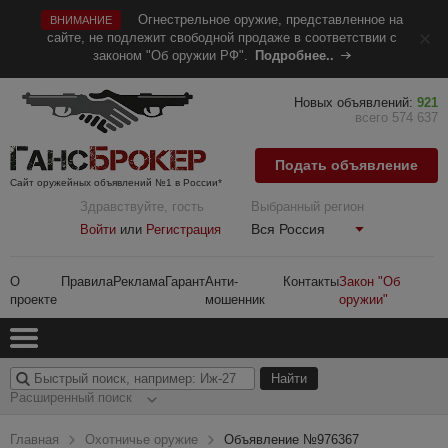
Огнестрельное оружие, представленное на
ВНИМАНИЕ
сайте, не подлежит свободной продаже в соответствии с
законом "Об оружии РФ".
Подробнее..
Новых объявлений:
921
всего 574 637
Подать объявление
Сайт оружейных объявлений №1 в России*
Здравствуйте, гость
Выбранный регион
Вся Россия
Войти
или
Регистрация
О
Правила
Реклама
Гарант
Анти-
Контакты
Закон "Об
проекте
мошенник
оружии"
Расширенный поиск
Главная
Охотничье оружие
Объявление №976367