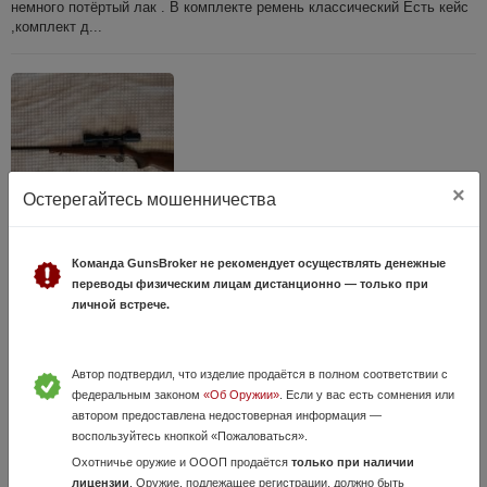
немного потёртый лак . В комплекте ремень классический Есть кейс
,комплект д...
×
Остерегайтесь мошенничества
CZ 452 2E ZKM
Команда GunsBroker не рекомендует осуществлять денежные
8 Июля, в 14:57
переводы физическим лицам дистанционно — только при
личной встрече.
80 000 руб.
Московская область, Зарайск
Продаю охотничий нарезной карабин с продольно-скользящим
поворотным затвором модели CZ 452-2E ZKM, калибр - 22 LR.
Автор подтвердил, что изделие продаётся в полном соответствии с
Карабин для левши (ручка затвора расположена с левой стороны)/ В
федеральным законом
«Об Оружии»
. Если у вас есть сомнения или
комплекте с карабином м...
автором предоставлена недостоверная информация —
воспользуйтесь кнопкой «Пожаловаться».
Охотничье оружие и ОООП продаётся
только при наличии
лицензии
. Оружие, подлежащее регистрации, должно быть