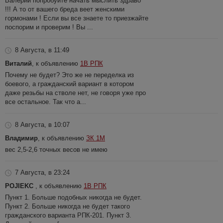
Валерий попробуйте начать мыслить здраво
!!! А то от вашего бреда веет женскими
гормонами ! Если вы все знаете то приезжайте
поспорим и проверим ! Вы ...
8 Августа, в 11:49
Виталий
, к объявлению
1В РПК
Почему не будет? Это же не переделка из
боевого, а гражданский вариант в котором
даже резьбы на стволе нет, не говоря уже про
все остальное. Так что а...
8 Августа, в 10:07
Владимир
, к объявлению
ЗК 1М
вес 2,5-2,6 точных весов не имею
7 Августа, в 23:24
POJIEKC
, к объявлению
1В РПК
Пункт 1. Больше подобных никогда не будет.
Пункт 2. Больше никогда не будет такого
гражданского варианта РПК-201. Пункт 3.