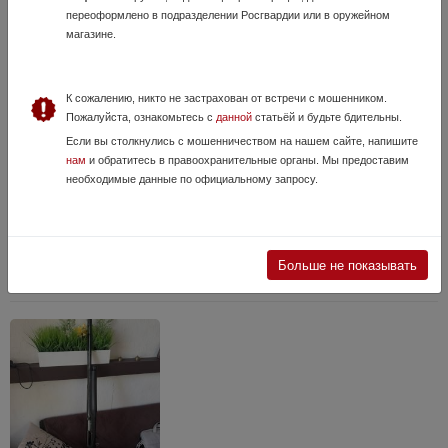
переоформлено в подразделении Росгвардии или в оружейном
магазине.
К сожалению, никто не застрахован от встречи с мошенником.
Пожалуйста, ознакомьтесь с
данной
статьёй и будьте бдительны.
Bernardelli Mega 20/76
Если вы столкнулись с мошенничеством на нашем сайте, напишите
20 Июля, в 10:31
нам
и обратитесь в правоохранительные органы. Мы предоставим
80 000 руб.
необходимые данные по официальному запросу.
Московская область, Шатура (Московская обл.)
Продам оригинальный итальянский газоотводный полуавтомат
Bernardelli Mega 20/76 Отличный, надежный и прикладистый
инструмент с великолепным балансом. Оружие в полностью рабочем
Больше не показывать
состоянии, автоматика рабо...