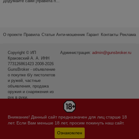
Додумайте сами [правила п...
О проекте
Правила
Статьи
Анти-мошенник
Гарант
Контакты
Реклама
Copyright © ИП
Администрация:
admin@gunsbroker.ru
Краковский А. А. ИНН
773126861423 2008-2026
GunsBroker - объявление
о покупке б/у пистолетов
и ружей, частные
объявления, продажа
оружия и снаряжения из
рук в руки.
* Первое место среди
сайтов в категории Охота
Внимание! Данный сайт предназначен для лиц старше 18
и рыбалка по данным
лет. Если Вам меньше 18 лет, просим покинуть наш сайт.
Яндекс.Радар за
февраль 2019-го года.
Ознакомлен