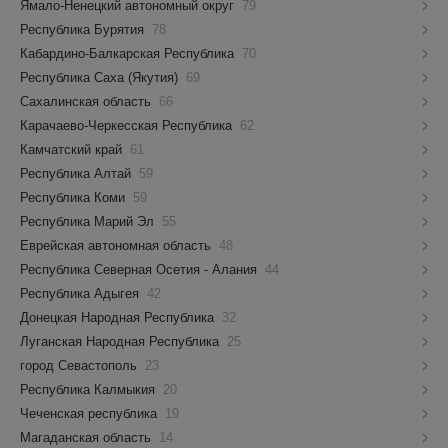
Ямало-Ненецкий автономный округ
79
Республика Бурятия
78
Кабардино-Балкарская Республика
70
Республика Саха (Якутия)
69
Сахалинская область
66
Карачаево-Черкесская Республика
62
Камчатский край
61
Республика Алтай
59
Республика Коми
59
Республика Марий Эл
55
Еврейская автономная область
48
Республика Северная Осетия - Алания
44
Республика Адыгея
42
Донецкая Народная Республика
32
Луганская Народная Республика
25
город Севастополь
23
Республика Калмыкия
20
Чеченская республика
19
Магаданская область
14