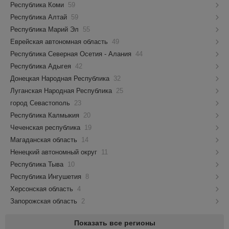
Республика Коми
59
Республика Алтай
59
Республика Марий Эл
55
Еврейская автономная область
49
Республика Северная Осетия - Алания
44
Республика Адыгея
42
Донецкая Народная Республика
32
Луганская Народная Республика
25
город Севастополь
23
Республика Калмыкия
20
Чеченская республика
19
Магаданская область
14
Ненецкий автономный округ
11
Республика Тыва
10
Республика Ингушетия
8
Херсонская область
4
Запорожская область
2
Показать все регионы