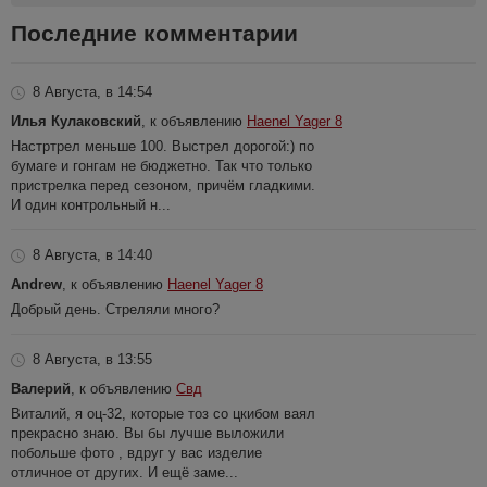
Последние комментарии
8 Августа, в 14:54
Илья Кулаковский
, к объявлению
Haenel Yager 8
Настртрел меньше 100. Выстрел дорогой:) по
бумаге и гонгам не бюджетно. Так что только
пристрелка перед сезоном, причём гладкими.
И один контрольный н...
8 Августа, в 14:40
Andrew
, к объявлению
Haenel Yager 8
Добрый день. Стреляли много?
8 Августа, в 13:55
Валерий
, к объявлению
Свд
Виталий, я оц-32, которые тоз со цкибом ваял
прекрасно знаю. Вы бы лучше выложили
побольше фото , вдруг у вас изделие
отличное от других. И ещё заме...