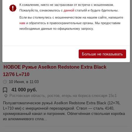
характеристики: калибр: 12×76; длина ствола: 760 мм; общая длина:
К сожалению, никто не застрахован от встречи с мошенником.
1315 мм; ёмкость маг...
Пожалуйста, ознакомьтесь с
данной
статьёй и будьте бдительны.
Если вы столкнулись с мошенничеством на нашем сайте, напишите
нам
и обратитесь в правоохранительные органы. Мы предоставим
необходимые данные по официальному запросу.
Больше не показывать
НОВОЕ Ружье Aselkon Redstone Extra Black
12/76 L=710
10 Июня, в 11:03
41 000 руб.
Ростовская область, ростов, егерь на бориса слюсаря 15с1
Полуавтоматическое ружьё Aselkon Redstone Extra Black (12×76,
L=710 мм) с инерционной перезарядкой. Ствол — сталь 4140,
хромированный канал и патронник. Облегчённая ствольная коробка
из алюминиевого спла...