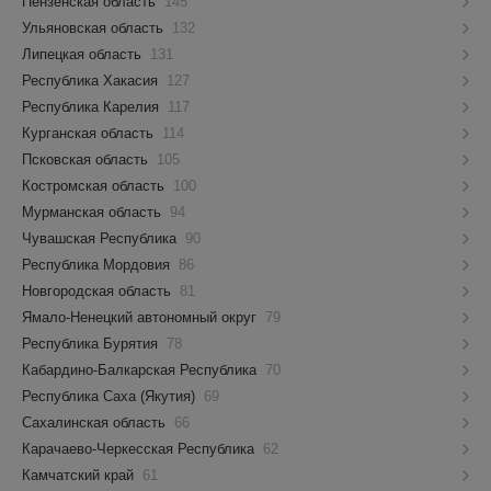
Пензенская область
145
Ульяновская область
132
Липецкая область
131
Республика Хакасия
127
Республика Карелия
117
Курганская область
114
Псковская область
105
Костромская область
100
Мурманская область
94
Чувашская Республика
90
Республика Мордовия
86
Новгородская область
81
Ямало-Ненецкий автономный округ
79
Республика Бурятия
78
Кабардино-Балкарская Республика
70
Республика Саха (Якутия)
69
Сахалинская область
66
Карачаево-Черкесская Республика
62
Камчатский край
61