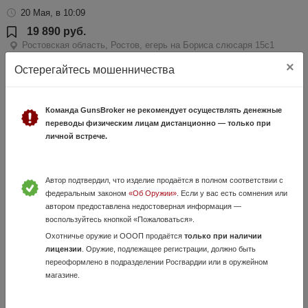
20 Мая, в 10:09
19 890 руб.
Ростовская область, Ростов, егерь на Бориса слюсаря 15с1
Поступили новые пневматические макаровы, есть коричневые и
×
Остерегайтесь мошенничества
черные рукоятки, цена ниже конкурентов
Команда GunsBroker не рекомендует осуществлять денежные
переводы физическим лицам дистанционно — только при
личной встрече.
Автор подтвердил, что изделие продаётся в полном соответствии с
федеральным законом
«Об Оружии»
. Если у вас есть сомнения или
автором предоставлена недостоверная информация —
новый Fabarm XLR composite 12/76
воспользуйтесь кнопкой «Пожаловаться».
9 Июля, в 16:13
Охотничье оружие и ОООП продаётся
только при наличии
лицензии
. Оружие, подлежащее регистрации, должно быть
244 900 руб.
переоформлено в подразделении Росгвардии или в оружейном
Ростовская область, ростов, бориса слюсаря 15с1
магазине.
новый Fabarm XLR Composite 12/76 76 — итальянское
полуавтоматическое гладкоствольное ружьё. Краткие