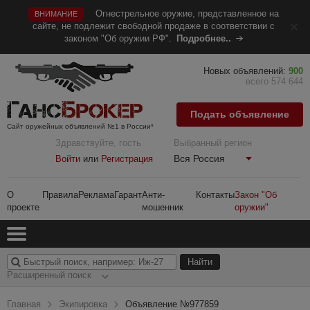
Огнестрельное оружие, представленное на
ВНИМАНИЕ
сайте, не подлежит свободной продаже в соответствии с
законом "Об оружии РФ".
Подробнее..
Новых объявлений:
900
всего 574 644
Подать объявление
Сайт оружейных объявлений №1 в России*
Здравствуйте, гость
Выбранный регион
Вся Россия
Войти
или
Регистрация
О
Правила
Реклама
Гарант
Анти-
Контакты
Закон "Об
проекте
мошенник
оружии"
Расширенный поиск
Главная
Экипировка
Объявление №977859